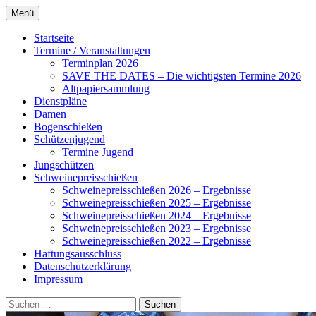
Zum
Menü
Inhalt
Alles rund um den Schützenverein
Schützenverein Ahnsbeck
springen
Startseite
Ahnsbeck
Termine / Veranstaltungen
Terminplan 2026
SAVE THE DATES – Die wichtigsten Termine 2026
Altpapiersammlung
Dienstpläne
Damen
Bogenschießen
Schützenjugend
Termine Jugend
Jungschützen
Schweinepreisschießen
Schweinepreisschießen 2026 – Ergebnisse
Schweinepreisschießen 2025 – Ergebnisse
Schweinepreisschießen 2024 – Ergebnisse
Schweinepreisschießen 2023 – Ergebnisse
Schweinepreisschießen 2022 – Ergebnisse
Haftungsausschluss
Datenschutzerklärung
Impressum
Suchen
nach: