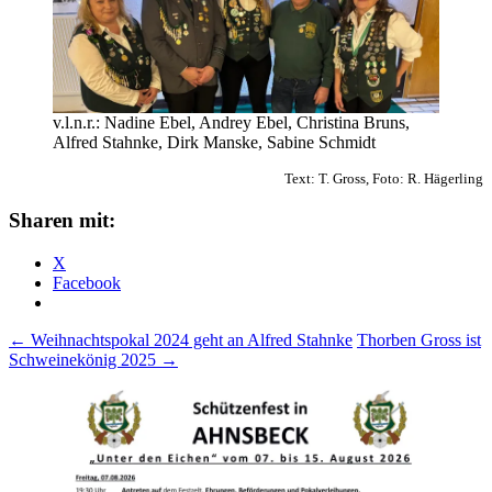
v.l.n.r.: Nadine Ebel, Andrey Ebel, Christina Bruns,
Alfred Stahnke, Dirk Manske, Sabine Schmidt
Text: T. Gross, Foto: R. Hägerling
Sharen mit:
X
Facebook
Beitragsnavigation
←
Weihnachtspokal 2024 geht an Alfred Stahnke
Thorben Gross ist
Schweinekönig 2025
→