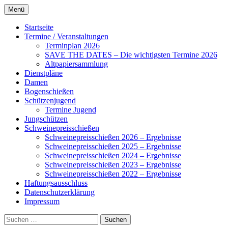
Zum
Menü
Inhalt
Alles rund um den Schützenverein
Schützenverein Ahnsbeck
springen
Startseite
Ahnsbeck
Termine / Veranstaltungen
Terminplan 2026
SAVE THE DATES – Die wichtigsten Termine 2026
Altpapiersammlung
Dienstpläne
Damen
Bogenschießen
Schützenjugend
Termine Jugend
Jungschützen
Schweinepreisschießen
Schweinepreisschießen 2026 – Ergebnisse
Schweinepreisschießen 2025 – Ergebnisse
Schweinepreisschießen 2024 – Ergebnisse
Schweinepreisschießen 2023 – Ergebnisse
Schweinepreisschießen 2022 – Ergebnisse
Haftungsausschluss
Datenschutzerklärung
Impressum
Suchen
nach: