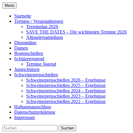
Zum
Menü
Inhalt
Alles rund um den Schützenverein
Schützenverein Ahnsbeck
springen
Startseite
Ahnsbeck
Termine / Veranstaltungen
Terminplan 2026
SAVE THE DATES – Die wichtigsten Termine 2026
Altpapiersammlung
Dienstpläne
Damen
Bogenschießen
Schützenjugend
Termine Jugend
Jungschützen
Schweinepreisschießen
Schweinepreisschießen 2026 – Ergebnisse
Schweinepreisschießen 2025 – Ergebnisse
Schweinepreisschießen 2024 – Ergebnisse
Schweinepreisschießen 2023 – Ergebnisse
Schweinepreisschießen 2022 – Ergebnisse
Haftungsausschluss
Datenschutzerklärung
Impressum
Suchen
nach: