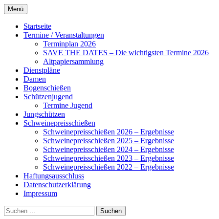
Zum
Menü
Inhalt
Alles rund um den Schützenverein
Schützenverein Ahnsbeck
springen
Startseite
Ahnsbeck
Termine / Veranstaltungen
Terminplan 2026
SAVE THE DATES – Die wichtigsten Termine 2026
Altpapiersammlung
Dienstpläne
Damen
Bogenschießen
Schützenjugend
Termine Jugend
Jungschützen
Schweinepreisschießen
Schweinepreisschießen 2026 – Ergebnisse
Schweinepreisschießen 2025 – Ergebnisse
Schweinepreisschießen 2024 – Ergebnisse
Schweinepreisschießen 2023 – Ergebnisse
Schweinepreisschießen 2022 – Ergebnisse
Haftungsausschluss
Datenschutzerklärung
Impressum
Suchen
nach: