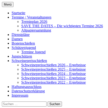
Zum
Menü
Inhalt
Alles rund um den Schützenverein
Schützenverein Ahnsbeck
springen
Startseite
Ahnsbeck
Termine / Veranstaltungen
Terminplan 2026
SAVE THE DATES – Die wichtigsten Termine 2026
Altpapiersammlung
Dienstpläne
Damen
Bogenschießen
Schützenjugend
Termine Jugend
Jungschützen
Schweinepreisschießen
Schweinepreisschießen 2026 – Ergebnisse
Schweinepreisschießen 2025 – Ergebnisse
Schweinepreisschießen 2024 – Ergebnisse
Schweinepreisschießen 2023 – Ergebnisse
Schweinepreisschießen 2022 – Ergebnisse
Haftungsausschluss
Datenschutzerklärung
Impressum
Suchen
nach: