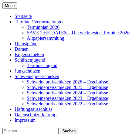
Zum
Menü
Inhalt
Alles rund um den Schützenverein
Schützenverein Ahnsbeck
springen
Startseite
Ahnsbeck
Termine / Veranstaltungen
Terminplan 2026
SAVE THE DATES – Die wichtigsten Termine 2026
Altpapiersammlung
Dienstpläne
Damen
Bogenschießen
Schützenjugend
Termine Jugend
Jungschützen
Schweinepreisschießen
Schweinepreisschießen 2026 – Ergebnisse
Schweinepreisschießen 2025 – Ergebnisse
Schweinepreisschießen 2024 – Ergebnisse
Schweinepreisschießen 2023 – Ergebnisse
Schweinepreisschießen 2022 – Ergebnisse
Haftungsausschluss
Datenschutzerklärung
Impressum
Suchen
nach: