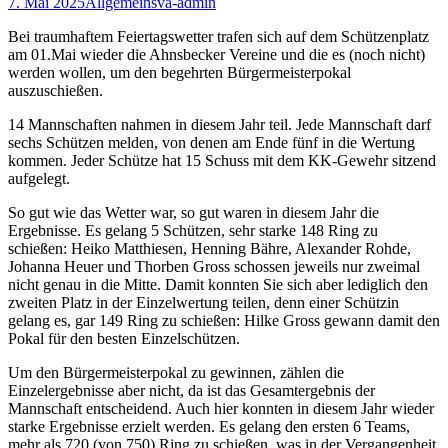
7. Mai 2025
Allgemein
sva-admin
Bei traumhaftem Feiertagswetter trafen sich auf dem Schützenplatz
am 01.Mai wieder die Ahnsbecker Vereine und die es (noch nicht)
werden wollen, um den begehrten Bürgermeisterpokal
auszuschießen.
14 Mannschaften nahmen in diesem Jahr teil. Jede Mannschaft darf
sechs Schützen melden, von denen am Ende fünf in die Wertung
kommen. Jeder Schütze hat 15 Schuss mit dem KK-Gewehr sitzend
aufgelegt.
So gut wie das Wetter war, so gut waren in diesem Jahr die
Ergebnisse. Es gelang 5 Schützen, sehr starke 148 Ring zu
schießen: Heiko Matthiesen, Henning Bähre, Alexander Rohde,
Johanna Heuer und Thorben Gross schossen jeweils nur zweimal
nicht genau in die Mitte. Damit konnten Sie sich aber lediglich den
zweiten Platz in der Einzelwertung teilen, denn einer Schützin
gelang es, gar 149 Ring zu schießen: Hilke Gross gewann damit den
Pokal für den besten Einzelschützen.
Um den Bürgermeisterpokal zu gewinnen, zählen die
Einzelergebnisse aber nicht, da ist das Gesamtergebnis der
Mannschaft entscheidend. Auch hier konnten in diesem Jahr wieder
starke Ergebnisse erzielt werden. Es gelang den ersten 6 Teams,
mehr als 720 (von 750) Ring zu schießen, was in der Vergangenheit