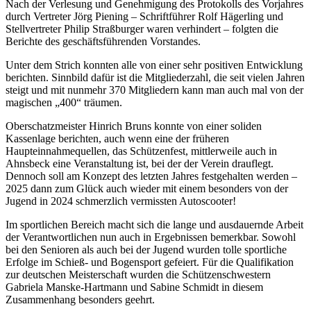
Nach der Verlesung und Genehmigung des Protokolls des Vorjahres
durch Vertreter Jörg Piening – Schriftführer Rolf Hägerling und
Stellvertreter Philip Straßburger waren verhindert – folgten die
Berichte des geschäftsführenden Vorstandes.
Unter dem Strich konnten alle von einer sehr positiven Entwicklung
berichten. Sinnbild dafür ist die Mitgliederzahl, die seit vielen Jahren
steigt und mit nunmehr 370 Mitgliedern kann man auch mal von der
magischen „400“ träumen.
Oberschatzmeister Hinrich Bruns konnte von einer soliden
Kassenlage berichten, auch wenn eine der früheren
Haupteinnahmequellen, das Schützenfest, mittlerweile auch in
Ahnsbeck eine Veranstaltung ist, bei der der Verein drauflegt.
Dennoch soll am Konzept des letzten Jahres festgehalten werden –
2025 dann zum Glück auch wieder mit einem besonders von der
Jugend in 2024 schmerzlich vermissten Autoscooter!
Im sportlichen Bereich macht sich die lange und ausdauernde Arbeit
der Verantwortlichen nun auch in Ergebnissen bemerkbar. Sowohl
bei den Senioren als auch bei der Jugend wurden tolle sportliche
Erfolge im Schieß- und Bogensport gefeiert. Für die Qualifikation
zur deutschen Meisterschaft wurden die Schützenschwestern
Gabriela Manske-Hartmann und Sabine Schmidt in diesem
Zusammenhang besonders geehrt.