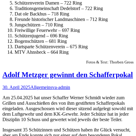
Schützenverein Damen – 722 Ring
Traditionsgemeinschaft Dedelstorf – 722 Ring
Dat ole Backhus – 718 Ring
Freunde historischer Landmaschinen – 712 Ring
Jungschützen – 710 Ring
Freiwillige Feuerwehr – 697 Ring
Schützenjugend – 696 Ring
Bogenschützen – 681 Ring
Dartsparte Schützenverein – 675 Ring
MTV Ahnsbeck – 664 Ring
Fotos & Text: Thorben Gross
Adolf Metzger gewinnt den Schafferpokal
30. April 2025
Allgemein
sva-admin
Am 25.04.2025 hat unser Schaffer Werner Schmidt wieder zum
Grillen und Ausschießen des von ihm gestifteten Schafferpokals
eingeladen. Ausgeschossen wird dieser sitzend aufgelegt sowohl mit
dem Luftgewehr und dem KK-Gewehr. Jeder Schütze hat in jeder
Disziplin 10 Schuss und gewertet wird jeweils der beste Teiler.
Insgesamt 35 Schützinnen und Schützen haben ihr Glück versucht,
aber am Ende konnte sich nur einer auf dem besonderen Pokal