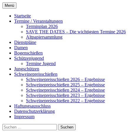
Zum
Menü
Inhalt
Alles rund um den Schützenverein
Schützenverein Ahnsbeck
springen
Startseite
Ahnsbeck
Termine / Veranstaltungen
Terminplan 2026
SAVE THE DATES – Die wichtigsten Termine 2026
Altpapiersammlung
Dienstpläne
Damen
Bogenschießen
Schützenjugend
Termine Jugend
Jungschützen
Schweinepreisschießen
Schweinepreisschießen 2026 – Ergebnisse
Schweinepreisschießen 2025 – Ergebnisse
Schweinepreisschießen 2024 – Ergebnisse
Schweinepreisschießen 2023 – Ergebnisse
Schweinepreisschießen 2022 – Ergebnisse
Haftungsausschluss
Datenschutzerklärung
Impressum
Suchen
nach: