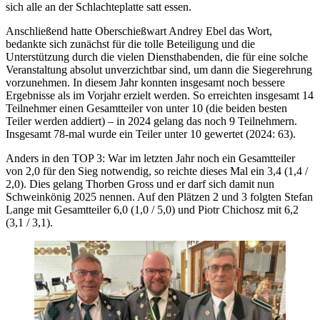
sich alle an der Schlachteplatte satt essen.
Anschließend hatte Oberschießwart Andrey Ebel das Wort,
bedankte sich zunächst für die tolle Beteiligung und die
Unterstützung durch die vielen Diensthabenden, die für eine solche
Veranstaltung absolut unverzichtbar sind, um dann die Siegerehrung
vorzunehmen. In diesem Jahr konnten insgesamt noch bessere
Ergebnisse als im Vorjahr erzielt werden. So erreichten insgesamt 14
Teilnehmer einen Gesamtteiler von unter 10 (die beiden besten
Teiler werden addiert) – in 2024 gelang das noch 9 Teilnehmern.
Insgesamt 78-mal wurde ein Teiler unter 10 gewertet (2024: 63).
Anders in den TOP 3: War im letzten Jahr noch ein Gesamtteiler
von 2,0 für den Sieg notwendig, so reichte dieses Mal ein 3,4 (1,4 /
2,0). Dies gelang Thorben Gross und er darf sich damit nun
Schweinkönig 2025 nennen. Auf den Plätzen 2 und 3 folgten Stefan
Lange mit Gesamtteiler 6,0 (1,0 / 5,0) und Piotr Chichosz mit 6,2
(3,1 / 3,1).